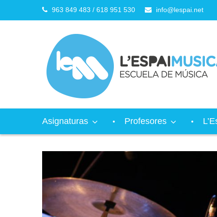
963 849 483 / 618 951 530
info@lespai.net
Asignaturas
Profesores
L’E