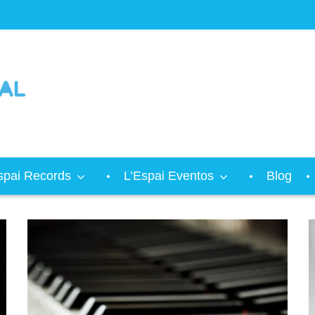
spai Records
L’Espai Eventos
Blog