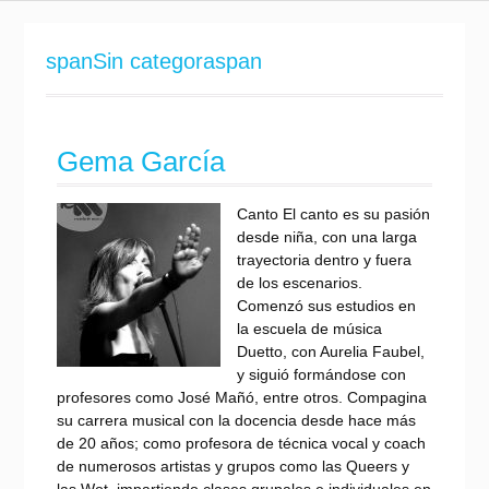
M
i
i
M
a
u
M
R
u
i
s
u
e
s
M
spanSin categoraspan
i
s
c
i
u
c
i
o
c
s
a
c
r
a
i
l
a
d
l
c
Gema García
l
s
a
l
Canto El canto es su pasión
desde niña, con una larga
trayectoria dentro y fuera
de los escenarios.
Comenzó sus estudios en
la escuela de música
Duetto, con Aurelia Faubel,
y siguió formándose con
profesores como José Mañó, entre otros. Compagina
su carrera musical con la docencia desde hace más
de 20 años; como profesora de técnica vocal y coach
de numerosos artistas y grupos como las Queers y