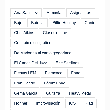
Ana Sánchez
Armonía
Asignaturas
Bajo
Batería
Billie Holiday
Canto
Chet Atkins
Clases online
Contrato discográfico
De Madonna al canto gregoriano
El Canon Del Jazz
Eric Sardinas
Fiestas LEM
Flamenco
Fnac
Fran Conde
Fórum Fnac
Gema García
Guitarra
Heavy Metal
Hohner
Improvisación
iOS
iPad