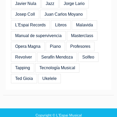
Javier Nula
Jazz
Jorge Lario
Josep Coll
Juan Carlos Moyano
L'Espai Records
Libros
Malavida
Manual de supervivencia
Masterclass
Opera Magna
Piano
Profesores
Revolver
Serafín Mendoza
Solfeo
Tapping
Tecnología Musical
Ted Gioia
Ukelele
Copyright © L'Espai Musical