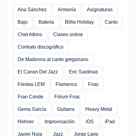
Ana Sánchez
Armonía
Asignaturas
Bajo
Batería
Billie Holiday
Canto
Chet Atkins
Clases online
Contrato discográfico
De Madonna al canto gregoriano
El Canon Del Jazz
Eric Sardinas
Fiestas LEM
Flamenco
Fnac
Fran Conde
Fórum Fnac
Gema García
Guitarra
Heavy Metal
Hohner
Improvisación
iOS
iPad
Javier Nula
Jazz
Jorge Lario