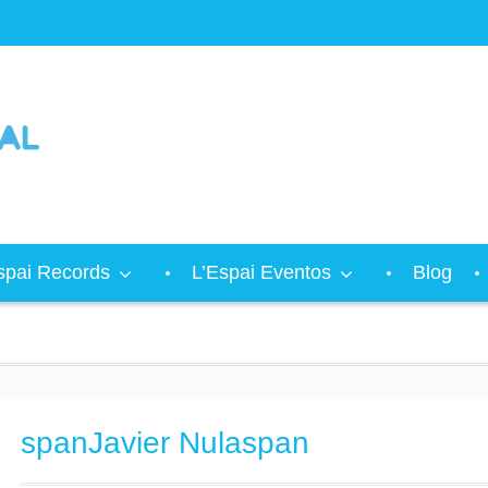
spai Records
L’Espai Eventos
Blog
spanJavier Nulaspan