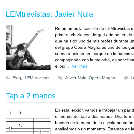
LEMtrevistas: Javier Nula
Retomamos la sección de LEMtrevistas q
primera charla con Jorge Lario he tenido e
que ha sido uno de mis profes durante un
del grupo Ópera Magna es uno de los guit
suena a peloteo es porque no lo habéis vis
compaginada con la melodía, es sencilla
el ojo
… Ver más
Blog
,
LEMtrevistas
Javier Nula
,
Opera Magna
L
Tap a 2 manos
En esta lección vamos a trabajar un par 
el mundo del tap a dos manos. Una forma 
hacerlo de la mano de la escala pentatónic
analicémoslo un momento. Estamos en la