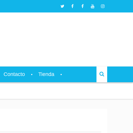
Twitter
Facebook
Facebook
Youtube
Instagram
L’Espai
L’Espai
L’Espai
L’Espai
L’Espai
Musical
Musical
Records
Musical
Musical
Contacto
Tienda