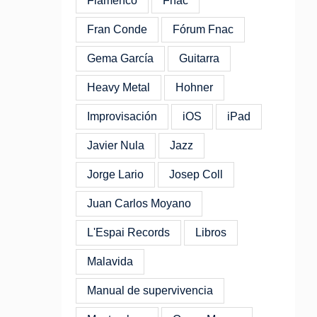
Flamenco
Fnac
Fran Conde
Fórum Fnac
Gema García
Guitarra
Heavy Metal
Hohner
Improvisación
iOS
iPad
Javier Nula
Jazz
Jorge Lario
Josep Coll
Juan Carlos Moyano
L'Espai Records
Libros
Malavida
Manual de supervivencia