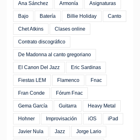
Ana Sánchez
Armonía
Asignaturas
Bajo
Batería
Billie Holiday
Canto
Chet Atkins
Clases online
Contrato discográfico
De Madonna al canto gregoriano
El Canon Del Jazz
Eric Sardinas
Fiestas LEM
Flamenco
Fnac
Fran Conde
Fórum Fnac
Gema García
Guitarra
Heavy Metal
Hohner
Improvisación
iOS
iPad
Javier Nula
Jazz
Jorge Lario