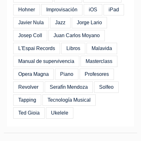
Hohner
Improvisación
iOS
iPad
Javier Nula
Jazz
Jorge Lario
Josep Coll
Juan Carlos Moyano
L'Espai Records
Libros
Malavida
Manual de supervivencia
Masterclass
Opera Magna
Piano
Profesores
Revolver
Serafín Mendoza
Solfeo
Tapping
Tecnología Musical
Ted Gioia
Ukelele