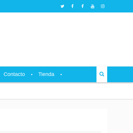
Twitter
Facebook
Facebook
Youtube
Instagram
L’Espai
L’Espai
L’Espai
L’Espai
L’Espai
Musical
Musical
Records
Musical
Musical
Contacto
Tienda