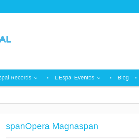
spai Records
L’Espai Eventos
Blog
spanOpera Magnaspan