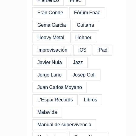
Flamenco
Fnac
Fran Conde
Fórum Fnac
Gema García
Guitarra
Heavy Metal
Hohner
Improvisación
iOS
iPad
Javier Nula
Jazz
Jorge Lario
Josep Coll
Juan Carlos Moyano
L'Espai Records
Libros
Malavida
Manual de supervivencia