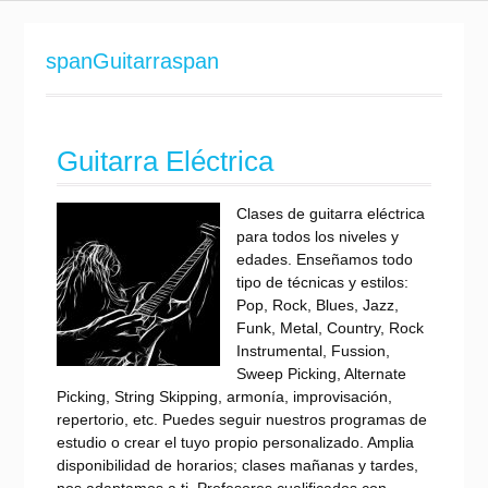
M
i
i
M
a
u
M
R
u
i
s
u
e
s
M
spanGuitarraspan
i
s
c
i
u
c
i
o
c
s
a
c
r
a
i
l
a
d
l
c
Guitarra Eléctrica
l
s
a
l
Clases de guitarra eléctrica
para todos los niveles y
edades. Enseñamos todo
tipo de técnicas y estilos:
Pop, Rock, Blues, Jazz,
Funk, Metal, Country, Rock
Instrumental, Fussion,
Sweep Picking, Alternate
Picking, String Skipping, armonía, improvisación,
repertorio, etc. Puedes seguir nuestros programas de
estudio o crear el tuyo propio personalizado. Amplia
disponibilidad de horarios; clases mañanas y tardes,