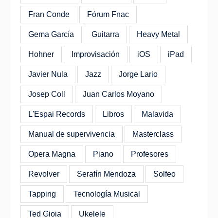
Fran Conde
Fórum Fnac
Gema García
Guitarra
Heavy Metal
Hohner
Improvisación
iOS
iPad
Javier Nula
Jazz
Jorge Lario
Josep Coll
Juan Carlos Moyano
L'Espai Records
Libros
Malavida
Manual de supervivencia
Masterclass
Opera Magna
Piano
Profesores
Revolver
Serafín Mendoza
Solfeo
Tapping
Tecnología Musical
Ted Gioia
Ukelele