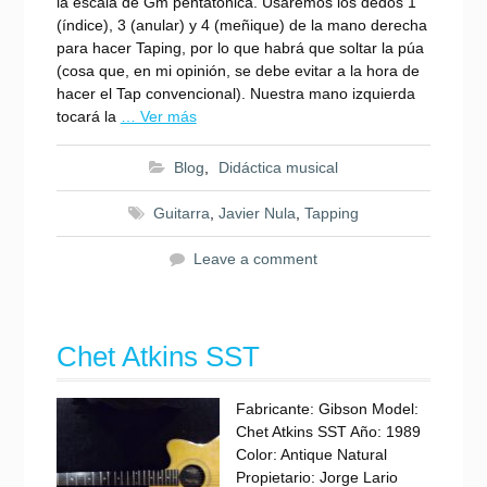
la escala de Gm pentatónica. Usaremos los dedos 1
(índice), 3 (anular) y 4 (meñique) de la mano derecha
para hacer Taping, por lo que habrá que soltar la púa
(cosa que, en mi opinión, se debe evitar a la hora de
hacer el Tap convencional). Nuestra mano izquierda
tocará la
… Ver más
Blog
,
Didáctica musical
Guitarra
,
Javier Nula
,
Tapping
Leave a comment
Chet Atkins SST
Fabricante: Gibson Model:
Chet Atkins SST Año: 1989
Color: Antique Natural
Propietario: Jorge Lario