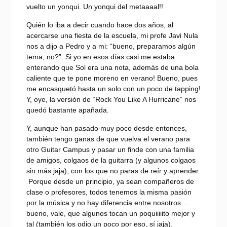
vuelto un yonqui. Un yonqui del metaaaal!!
Quién lo iba a decir cuando hace dos años, al
acercarse una fiesta de la escuela, mi profe Javi Nula
nos a dijo a Pedro y a mi: “bueno, preparamos algún
tema, no?”. Si yo en esos días casi me estaba
enterando que Sol era una nota, además de una bola
caliente que te pone moreno en verano! Bueno, pues
me encasquetó hasta un solo con un poco de tapping!
Y, oye, la versión de “Rock You Like A Hurricane” nos
quedó bastante apañada.
Y, aunque han pasado muy poco desde entonces,
también tengo ganas de que vuelva el verano para
otro Guitar Campus y pasar un finde con una familia
de amigos, colgaos de la guitarra (y algunos colgaos
sin más jaja), con los que no paras de reír y aprender.
Porque desde un principio, ya sean compañeros de
clase o profesores, todos tenemos la misma pasión
por la música y no hay diferencia entre nosotros…
bueno, vale, que algunos tocan un poquiiiiito mejor y
tal (también los odio un poco por eso, sí jaja).