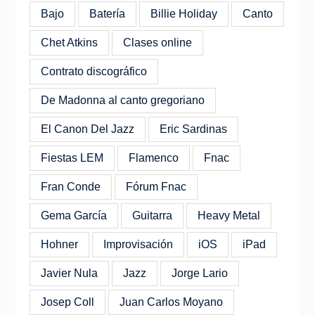
Bajo
Batería
Billie Holiday
Canto
Chet Atkins
Clases online
Contrato discográfico
De Madonna al canto gregoriano
El Canon Del Jazz
Eric Sardinas
Fiestas LEM
Flamenco
Fnac
Fran Conde
Fórum Fnac
Gema García
Guitarra
Heavy Metal
Hohner
Improvisación
iOS
iPad
Javier Nula
Jazz
Jorge Lario
Josep Coll
Juan Carlos Moyano