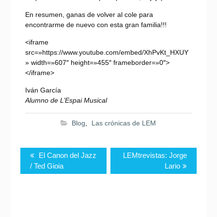
En resumen, ganas de volver al cole para
encontrarme de nuevo con esta gran familia!!!
<iframe
src=»https://www.youtube.com/embed/XhPvKt_HXUY
» width=»607″ height=»455″ frameborder=»0″>
</iframe>
Iván García
Alumno de L’Espai Musical
Blog
,
Las crónicas de LEM
Navegación
Previous
Next
El Canon del Jazz
LEMtrevistas: Jorge
de
post:
post:
/ Ted Gioia
Lario
entradas